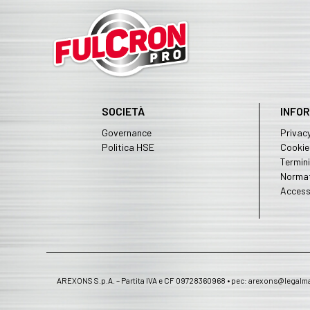
SOCIETÀ
INFOR
Governance
Privacy
Politica HSE
Cookie
Termini
Normat
Accessi
AREXONS S.p.A. – Partita IVA e CF 09728360968 • pec: arexons@legalmail.i