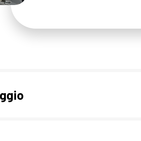
aggio
tomaticamente tramite apparecchiature di dosaggio automatico esterne
 di dosaggio