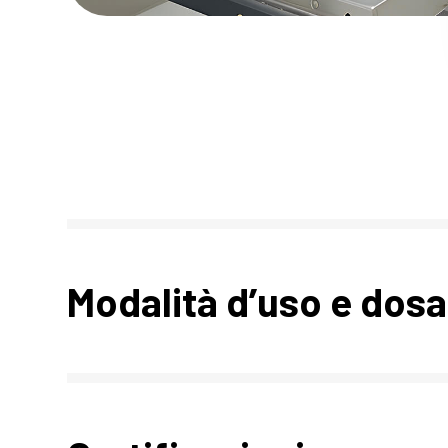
Modalità d’uso e dos
Utilizzare da 0,5ml/l a 1ml/l. L'additivo viene dosato au
consiglia di risciacquare la pompa e i tubicini del sistema