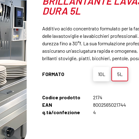
BRILLANTANTE LAVA
DURA 5L
Additivo acido concentrato formulato per la fase
delle lavastoviglie e lavabicchieri professional
durezza fino a 30°f. La sua formulazione profe
assicurano un’asciugatura rapida e omogenea, pr
brillanti stoviglie, piatti, bicchieri, pentole, po
10L
5L
FORMATO
Codice prodotto
2174
EAN
8002565021744
q.tà/confezione
4